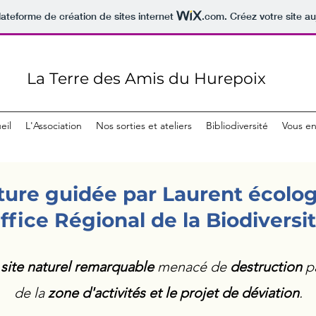
lateforme de création de sites internet
.com
. Créez votre site au
La Terre des Amis du Hurepoix
eil
L'Association
Nos sorties et ateliers
Bibliodiversité
Vous e
ture guidée par Laurent écolog
ffice Régional de la Biodiversi
n
site naturel remarquable
menacé de
destruction
pa
de la
zone d'activité
s
et le projet de déviation
.