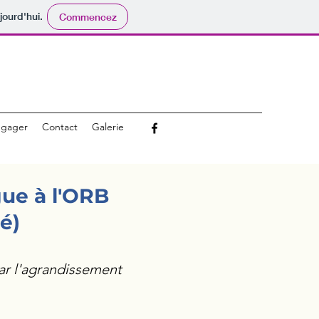
jourd'hui.
Commencez
ngager
Contact
Galerie
ue à l'ORB
té)
r l'agrandissement